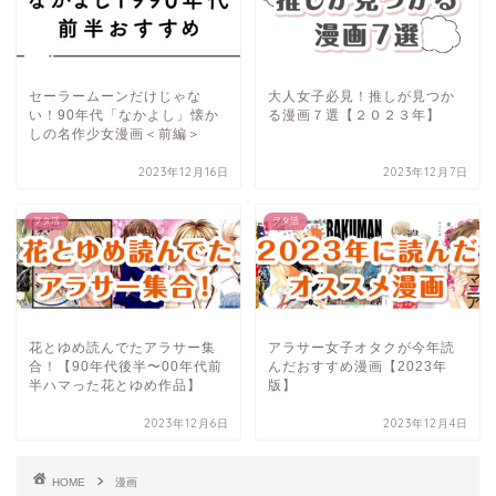
セーラームーンだけじゃな
大人女子必見！推しが見つか
い！90年代「なかよし」懐か
る漫画７選【２０２３年】
しの名作少女漫画＜前編＞
2023年12月16日
2023年12月7日
ヲタ活
ヲタ活
花とゆめ読んでたアラサー集
アラサー女子オタクが今年読
合！【90年代後半〜00年代前
んだおすすめ漫画【2023年
半ハマった花とゆめ作品】
版】
2023年12月6日
2023年12月4日
HOME
漫画