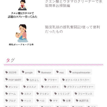
クエン酸とウタマロクリーナーで水
垢簡単お掃除編
陥没乳頭の授乳奮闘記/使って便利
だったもの
タグ
ホーム
2023年
google
Illustrator
mac
octopathtraveler
POP MART
なかよし
アラサー
オクトパストラベラー
プロフィール
オシャレ
オススメ
ガチャガチャ
グラフィックデザイナー
ゲーム
コスメ
テリオン
トリミング
フリーランス
お問い合わせ
ブログ
ペット
ペロ
ママ
仕事
体調不良