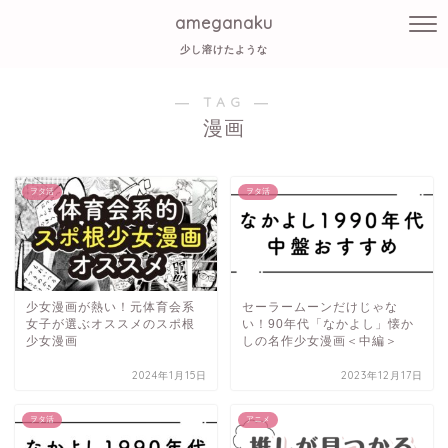
ameganaku
少し溶けたような
― TAG ―
漫画
ヲタ活
ヲタ活
少女漫画が熱い！元体育会系
セーラームーンだけじゃな
女子が選ぶオススメのスポ根
い！90年代「なかよし」懐か
少女漫画
しの名作少女漫画＜中編＞
2024年1月15日
2023年12月17日
ヲタ活
アニメ