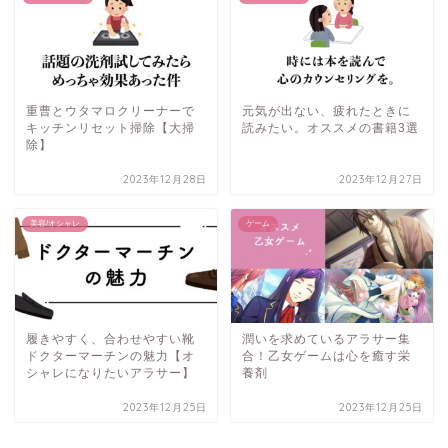
重曹とウタマロクリーナーで
元気が出ない、疲れたときに
キッチンリセット掃除【大掃
読みたい。オススメの書籍3選
除】
2023年12月28日
2023年12月27日
美容/オシャレ
ゲーム
履きやすく、合わせやすい靴
潤いを求めているアラサー集
ドクターマーチンの魅力【オ
合！乙女ゲームは心を癒す栄
シャレになりたいアラサー】
養剤
2023年12月25日
2023年12月25日