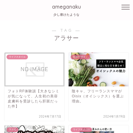
ameganaku
少し溶けたような
― TAG ―
アラサー
ライフスタイル
仕事/デザイン
フォトRF体験談【大きなシミ
陰キャ、フリーランスママが
が気になって、人生初の美容
Oisix（オイシックス）を選ぶ
皮膚科を受診したら肝斑だっ
理由。
た件】
2024年7月17日
2024年1月19日
ヲタ活
ライフスタイル