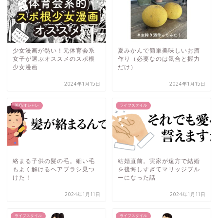
少女漫画が熱い！元体育会系
夏みかんで簡単美味しいお酒
女子が選ぶオススメのスポ根
作り（必要なのは気合と握力
少女漫画
だけ）
2024年1月15日
2024年1月15日
美容/オシャレ
ライフスタイル
絡まる子供の髪の毛。細い毛
結婚直前。実家が遠方で結婚
もよく解けるヘアブラシ見つ
を後悔しすぎてマリッジブル
けた！
ーになった話
2024年1月11日
2024年1月11日
ライフスタイル
ライフスタイル