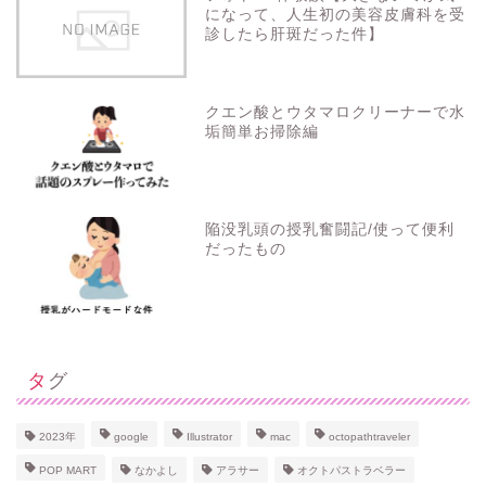
になって、人生初の美容皮膚科を受
診したら肝斑だった件】
クエン酸とウタマロクリーナーで水
垢簡単お掃除編
陥没乳頭の授乳奮闘記/使って便利
だったもの
タグ
ホーム
2023年
google
Illustrator
mac
octopathtraveler
POP MART
なかよし
アラサー
オクトパストラベラー