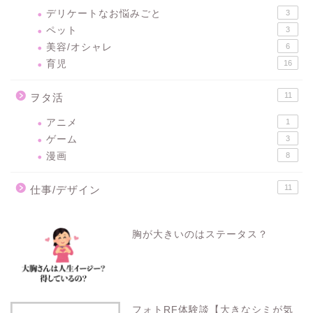
デリケートなお悩みごと
3
ペット
3
美容/オシャレ
6
育児
16
11
ヲタ活
アニメ
1
ゲーム
3
漫画
8
11
仕事/デザイン
胸が大きいのはステータス？
フォトRF体験談【大きなシミが気