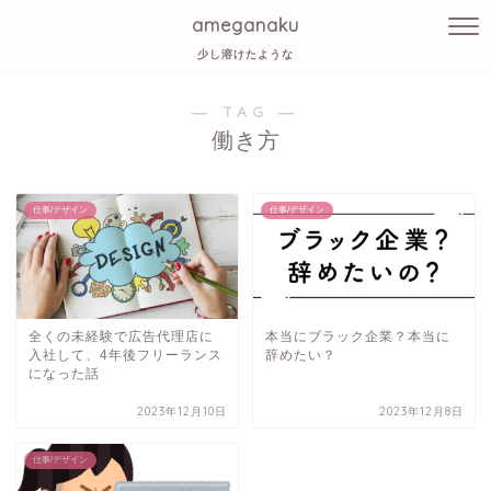
ameganaku
少し溶けたような
― TAG ―
働き方
仕事/デザイン
仕事/デザイン
全くの未経験で広告代理店に
本当にブラック企業？本当に
入社して、4年後フリーランス
辞めたい？
になった話
2023年12月10日
2023年12月8日
仕事/デザイン