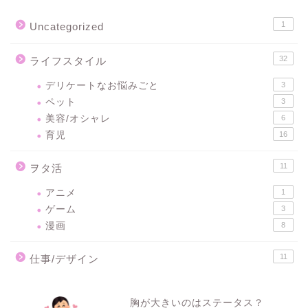
1
Uncategorized
32
ライフスタイル
デリケートなお悩みごと
3
ペット
3
美容/オシャレ
6
育児
16
11
ヲタ活
アニメ
1
ゲーム
3
漫画
8
11
仕事/デザイン
胸が大きいのはステータス？