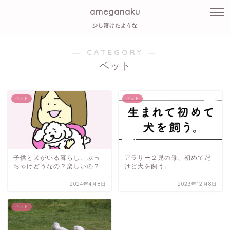
ameganaku
少し溶けたような
― CATEGORY ―
ペット
ペット
ペット
子供と犬がいる暮らし、ぶっ
アラサー２児の母、初めてだ
ちゃけどうなの？楽しいの？
けど犬を飼う。
2024年4月8日
2023年12月8日
ペット