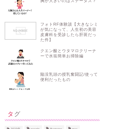
胸が大きいのはステータス？
フォトRF体験談【大きなシミ
が気になって、人生初の美容
皮膚科を受診したら肝斑だっ
た件】
クエン酸とウタマロクリーナ
ーで水垢簡単お掃除編
陥没乳頭の授乳奮闘記/使って
便利だったもの
タグ
2023年
google
Illustrator
mac