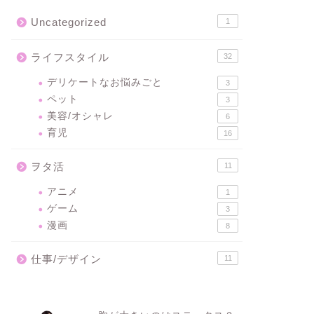
Uncategorized
1
ライフスタイル
32
デリケートなお悩みごと
3
ペット
3
美容/オシャレ
6
育児
16
ヲタ活
11
アニメ
1
ゲーム
3
漫画
8
仕事/デザイン
11