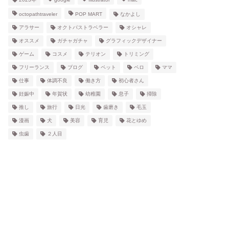
octopathtraveler
POP MART
なかよし
アラサー
オクトパストラベラー
オシャレ
オススメ
ガチャガチャ
グラフィックデザイナー
ゲーム
コスメ
テリオン
トリミング
フリーランス
ブログ
ペット
ペロ
ママ
仕事
体調不良
働き方
初心者さん
妊娠中
年賀状
幼稚園
息子
掃除
推し
旅行
日光
歯磨き
毛玉
漫画
犬
美容
育児
花とゆめ
虫歯
２人目