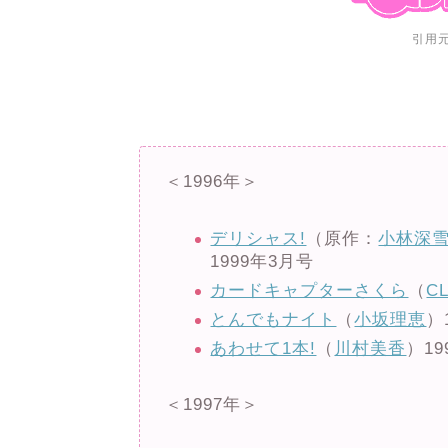
引用
＜1996年＞
デリシャス!
（原作：
小林深
1999年3月号
カードキャプターさくら
（
C
とんでもナイト
（
小坂理恵
）
あわせて1本!
（
川村美香
）19
＜1997年＞