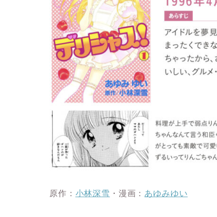
原作：
小林深雪
・漫画：
あゆみゆい