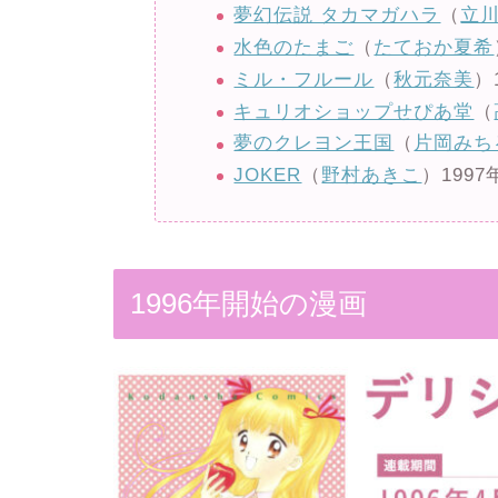
夢幻伝説 タカマガハラ
（
立
水色のたまご
（
たておか夏希
ミル・フルール
（
秋元奈美
）
キュリオショップせぴあ堂
（
夢のクレヨン王国
（
片岡みち
JOKER
（
野村あきこ
）1997
1996年開始の漫画