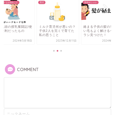
育児
美容/オシャレ
デリケートなお悩みごと
ミルク育児何が悪いの？
絡まる子供の髪の毛。細
陥没乳頭の授乳奮
子供2人を完ミで育てた
い毛もよく解けるヘアブ
って便利だった
私の思うこと
ラシ見つけた！
2023年12月11日
2024年1月11日
202
COMMENT