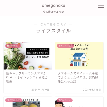
ameganaku
少し溶けたような
― CATEGORY ―
ライフスタイル
仕事/デザイン
ライフスタイル
陰キャ、フリーランスママが
タマホームでマイホームを建
Oisix（オイシックス）を選ぶ
てようとした半年後、契約解
理由。
除になった話
2024年1月19日
2024年1月16日
ライフスタイル
美容/オシャレ