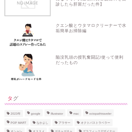
診したら肝斑だった件】
クエン酸とウタマロクリーナーで水
垢簡単お掃除編
陥没乳頭の授乳奮闘記/使って便利
だったもの
タグ
ホーム
2023年
google
Illustrator
mac
octopathtraveler
POP MART
なかよし
アラサー
オクトパストラベラー
プロフィール
オシャレ
オススメ
ガチャガチャ
グラフィックデザイナー