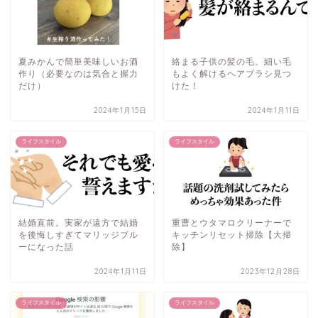
夏みかんで簡単美味しいお酒
絡まる子供の髪の毛。細い毛
作り（必要なのは気合と握力
もよく解けるヘアブラシ見つ
だけ）
けた！
2024年1月15日
2024年1月11日
ライフスタイル
ライフスタイル
結婚直前。実家が遠方で結婚
重曹とウタマロクリーナーで
を後悔しすぎてマリッジブル
キッチンリセット掃除【大掃
ーになった話
除】
2024年1月11日
2023年12月28日
ライフスタイル
ライフスタイル