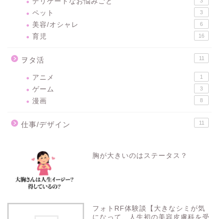
デリケートなお悩みごと
3
ペット
3
美容/オシャレ
6
育児
16
11
ヲタ活
アニメ
1
ゲーム
3
漫画
8
11
仕事/デザイン
胸が大きいのはステータス？
フォトRF体験談【大きなシミが気
になって、人生初の美容皮膚科を受